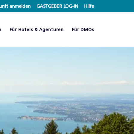
unft anmelden
GASTGEBER LOG-IN
Hilfe
n
Für Hotels & Agenturen
Für DMOs