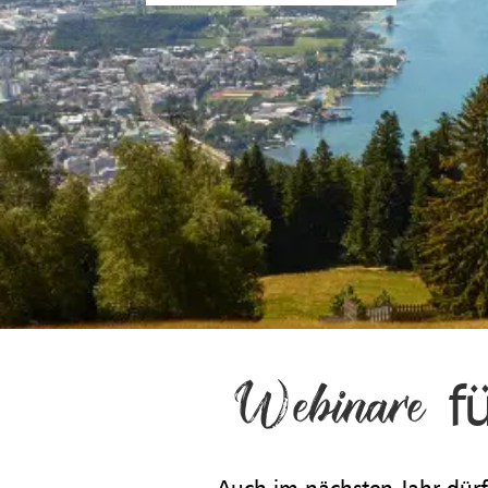
f
Web
inare
Auch im nächsten Jahr dürf