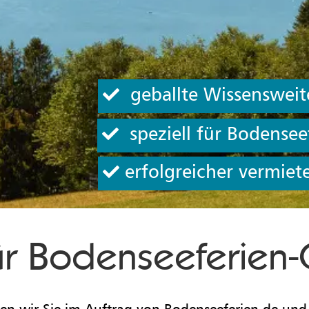
geballte Wissensweit
speziell für Bodensee
erfolgreicher vermiet
ür Bodenseeferien
en wir Sie im Auftrag von Bodenseeferien.de un