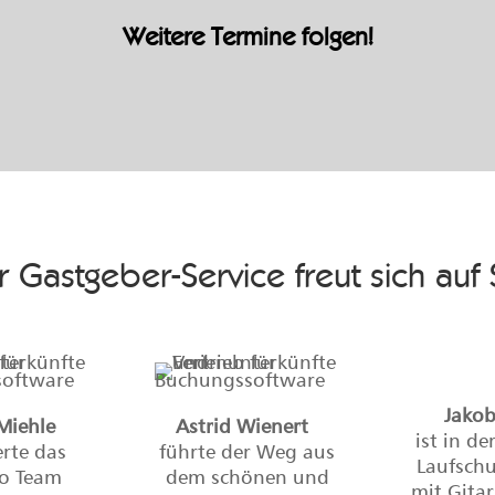
Weitere Termine folgen!
 Gastgeber-Service freut sich auf 
Jakob
Miehle
Astrid Wienert
ist in de
erte das
führte der Weg aus
Laufsch
o Team
dem schönen und
mit Gita