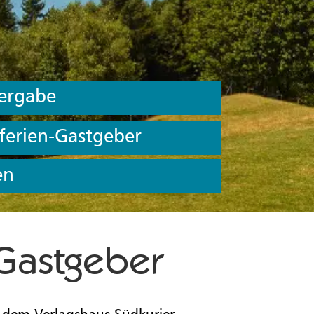
ergabe
ferien-Gastgeber
en
-Gastgeber
d dem Verlagshaus Südkurier