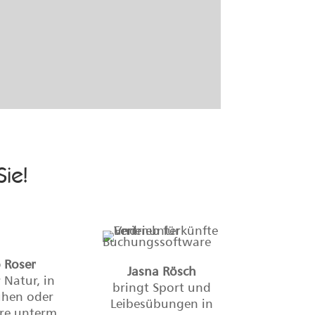
Sie!
 Roser
Jasna Rösch
r Natur, in
bringt Sport und
uhen oder
Leibesübungen in
rre unterm