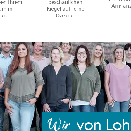
ben ihrem
beschaulichen
Arm anz
um in
Riegel auf ferne
burg.
Ozeane.
von Lo
Wir