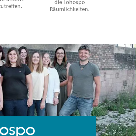
die Lohospo
utreffen.
Räumlichkeiten.
hospo