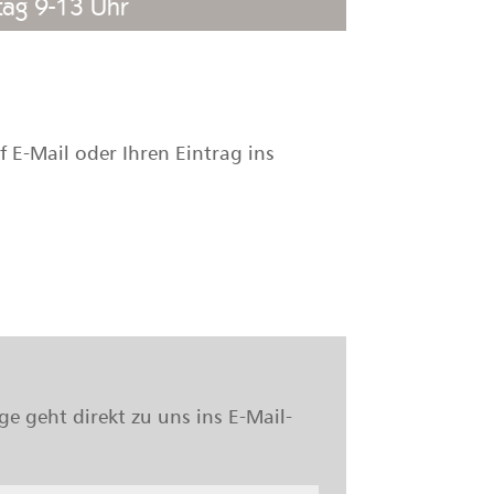
tag 9-13 Uhr
f E-Mail oder Ihren Eintrag ins
e geht direkt zu uns ins E-Mail-