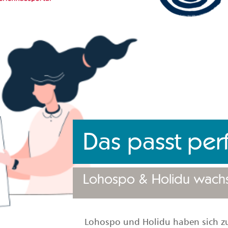
Das passt per
Lohospo & Holidu wac
Lohospo und Holidu haben sich 