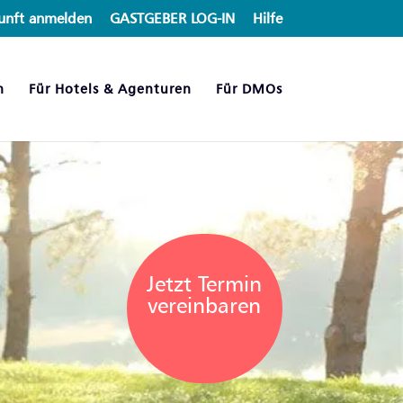
unft anmelden
GASTGEBER LOG-IN
Hilfe
n
Für Hotels & Agenturen
Für DMOs
Jetzt Termin
vereinbaren