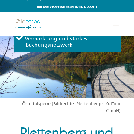
serviceteam@holidu.com
Persönlicher Service und
Erreichbarkeit Mo-Sa
Vermarktung und starkes
Buchungsnetzwerk
Östertalsperre (Bildrechte:
Plettenberger KulTour
GmbH
)
Plettenberg und