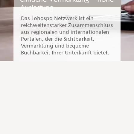
Auslastung
Das Lohospo Netzwerk ist ein
reichweitenstarker Zusammenschluss
aus regionalen und internationalen
Portalen, der die Sichtbarkeit,
Vermarktung und bequeme
Buchbarkeit Ihrer Unterkunft bietet.
Regionale Vermarktung über
www.stockach.de
www.bodenseeferien.de
(nicht für
Anfrage-Gastgeber)
www.echt-bodensee.de
(nicht für
Anfrage-Gastgeber)
Überregionale Vermarktung über:
atraveo
|
BestFewo
|
Booking.com
|