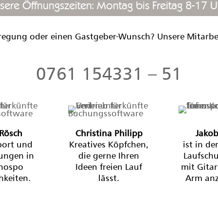
sere Öffnungszeiten: Montag bis Freitag 8-17 U
regung oder einen Gastgeber-Wunsch? Unsere Mitarbeit
0761 154331 – 51
 Rösch
Christina Philipp
Jakob
port und
Kreatives Köpfchen,
ist in de
ungen in
die gerne Ihren
Laufsch
ohospo
Ideen freien Lauf
mit Gita
hkeiten.
lässt.
Arm anz