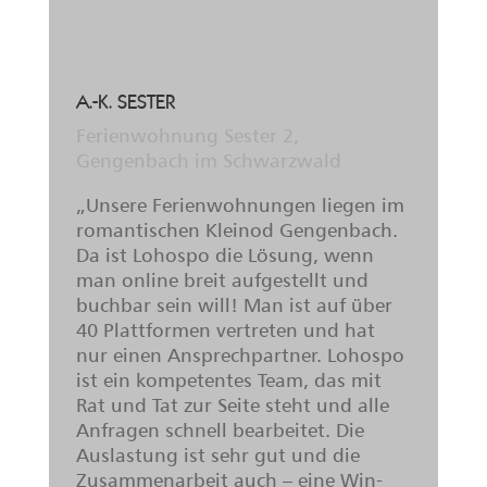
C. SCHOLTER
RADHOTEL am Gleis, Radolfzell am
Bodensee
„Das im November 2017 eröffnete
RADHOTEL am Gleis wurde schnell
von der Tourismus- und
Stadtmarketing Radolfzell GmbH
überzeugt, sich LOHOSPO
anzuschließen. Gerade bei uns im
kleinen Team laufen die Buchungen
wie am Schnürchen auf, ohne dass
wir uns um jedes einzelne Portal