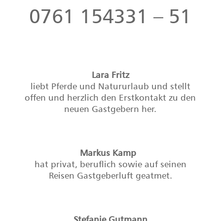
Jasna Rösch
bringt Sport und Leibesübungen in die
Lohospo Räumlichkeiten.
Jakob Roser
ist in der Natur, in Laufschuhen oder mit
Gitarre unterm Arm anzutreffen.
von
Wir
Lohospo