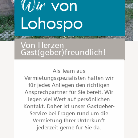
Unsere
und
Gastgeber
was sie über
Lohospo
denken