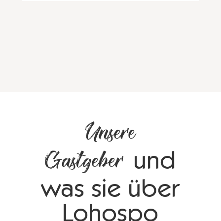
Ist es die effiziente und verlässliche
Buchungssoftware? Der persönliche Service
und freundliche Kontakt? Die Kompetenz
und Hilfestellung? Der direkte Draht zu
Partnern und Buchungsportalen? Oder
einfach der pure Erfolg bei der Vermietung
der Unterkunft an Gäste? Warum
Gastgeber, die mit uns zusammenarbeiten,
so zufrieden sind, erzählen Ihnen hier
einige unserer Vermieter.