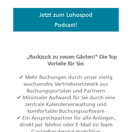
✔ Preishoheit – Sie bestimmen ihre Preise
selbst!
Sprechen Sie mit dem
Gastgeber-Service – rufen Sie
uns an!
Unsere Öffnungszeiten: Montag bis
Freitag 8-17 Uhr
Haben Sie eine Frage, eine Anregung oder
einen Gastgeber-Wunsch? Unsere
Mitarbeiter sind persönlich für Sie da.
0761 154331 – 51