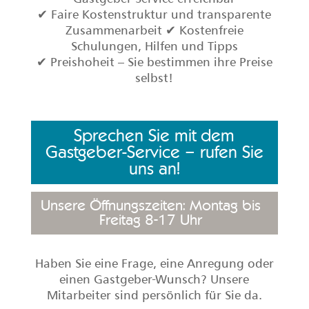
Lara Fritz
liebt Pferde und Natururlaub und stellt
offen und herzlich den Erstkontakt zu den
neuen Gastgebern her.
Markus Kamp
hat privat, beruflich sowie auf seinen
Reisen Gastgeberluft geatmet.
Stefanie Gutmann
weiß seit ihrem Schulpraktikum, dass sie
im Tourismus arbeiten will.