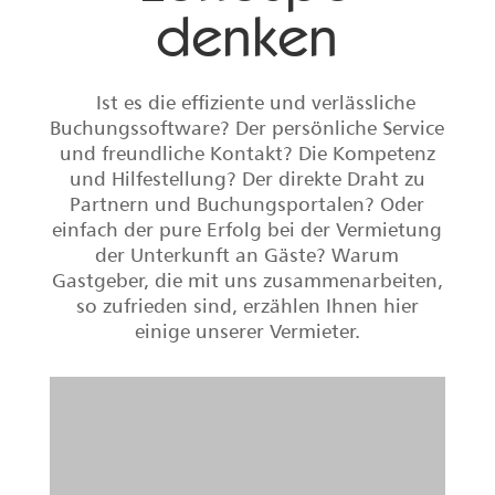
A.-K. SESTER
Ferienwohnung Sester 2,
Gengenbach im Schwarzwald
„Unsere Ferienwohnungen liegen im
romantischen Kleinod Gengenbach.
Da ist Lohospo die Lösung, wenn
man online breit aufgestellt und
buchbar sein will! Man ist auf über
40 Plattformen vertreten und hat
nur einen Ansprechpartner. Lohospo
ist ein kompetentes Team, das mit
Rat und Tat zur Seite steht und alle
Anfragen schnell bearbeitet. Die
Auslastung ist sehr gut und die
Zusammenarbeit auch – eine Win-
Win-Situation!“