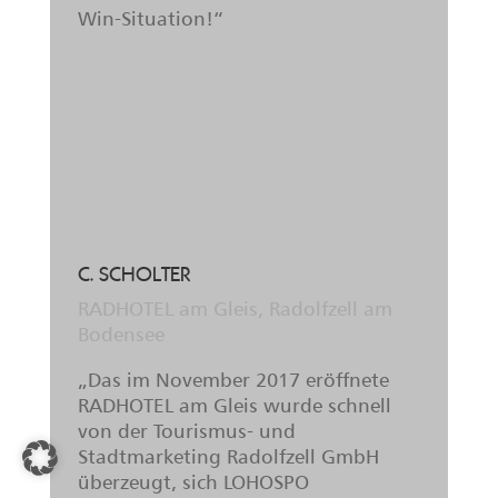
kümmern müssen. Preiseingabe und
sonstige Bitten werden zügig und
sehr freundlich von den LOHOSPO
Mitarbeitern abgewickelt. Vielen
Dank für diese tolle
Zusammenarbeit!“
G. DUFFNER
Ferienwohnungen Duffner, Schonach
im Schwarzwald