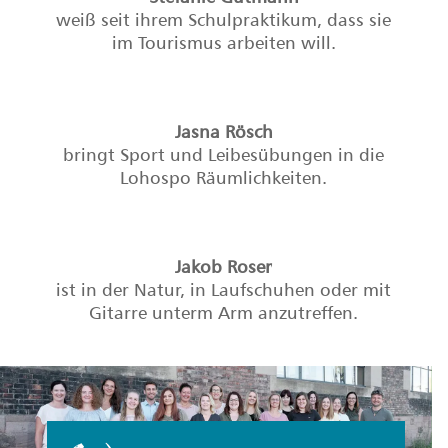
Von Herzen
Gast(geber)freundlich!
Als Team aus
Vermietungsspezialisten halten wir
für jedes Anliegen den richtigen
Ansprechpartner für Sie bereit. Wir
legen viel Wert auf persönlichen
Kontakt. Daher ist unser Gastgeber-
Service bei Fragen rund um die
Vermietung Ihrer Unterkunft
jederzeit gerne für Sie da.