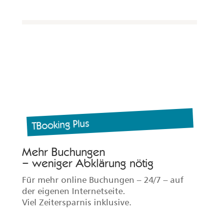
TBooking Plus
Mehr Buchungen
– weniger Abklärung nötig
Für mehr online Buchungen – 24/7 – auf
der eigenen Internetseite.
Viel Zeitersparnis inklusive.
✓ Verfügbarkeiten werden automatisch
aktualisiert und Bestätigungen an den
Gast versendet.
✓ Das Design wird an die bestehende
Internetseite angepasst.
✓ Buchungsfunktion in Deutsch, Englisch,