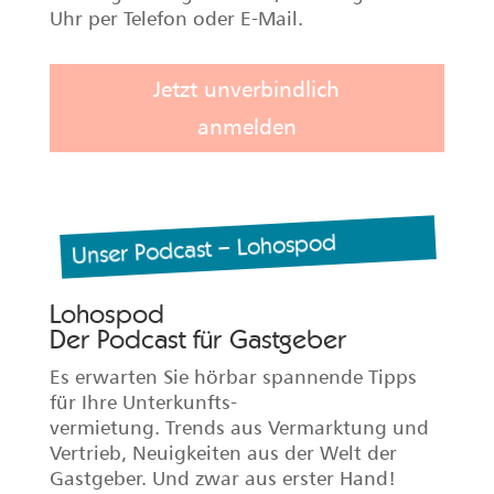
„Ruckzuck zu neuen Gästen!“ Die Top
Vorteile für Sie:
✔ Mehr Buchungen durch unser stetig
wachsendes Vertriebsnetzwerk aus
Buchungsportalen und Partnern
✔ Minimaler Aufwand für Sie durch eine
zentrale Kalenderverwaltung und
komfortable Buchungssoftware
✔ Ein Ansprechpartner für alle Anliegen,
direkt per Telefon oder E-Mail im Team
Gastgeber-Service erreichbar
✔ Faire Kostenstruktur und transparente
Zusammenarbeit ✔ Kostenfreie
Schulungen, Hilfen und Tipps